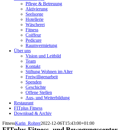
Pflege & Betreuung
Aktivierung
Seelsorge
Hotellerie
Wäscherei
Fitness
Coiffeur
Pedicure
Raumvermietung
Über uns
Vision und Leitbild
Team
Kontakt
Stiftung Wohnen im Alter
Freiwilligenarbeit
Spenden
Geschichte
Offene Stellen
Aus- und Weiterbildung
Restaurant
FITplus Fitness
Download & Archiv
Fitness
Karin_Rohrer
2022-12-06T15:43:00+01:00
FITplus Fitness- und Bewegungscenter