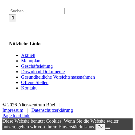
Suche
nach:
Nützliche Links
Aktuell
Menuplan
Geschäftsleitung
Download Dokumente
Gesundheitliche Vorsichtsmassnahmen
Offene Stellen
Kontakt
©
2026 Alterszentrum Büel |
Impressum
|
Datenschutzerklärung
Page load link
Diese Website benutzt Cookies. Wenn Sie die Website weiter
nutzen, gehen wir von Ihrem Einverständnis aus.
Ok
Nach