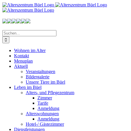
Zum
Inhalt
springen
Suche
nach:
Wohnen im Alter
Kontakt
Menuplan
Aktuell
Veranstaltungen
Bildergalerie
Unsere Tiere im Büel
Leben im Büel
Alters- und Pflegezentrum
Zimmer
Tarife
Anmeldung
Alterswohnungen
Anmeldung
Hotel-/ Gästezimmer
Dienstleistungen