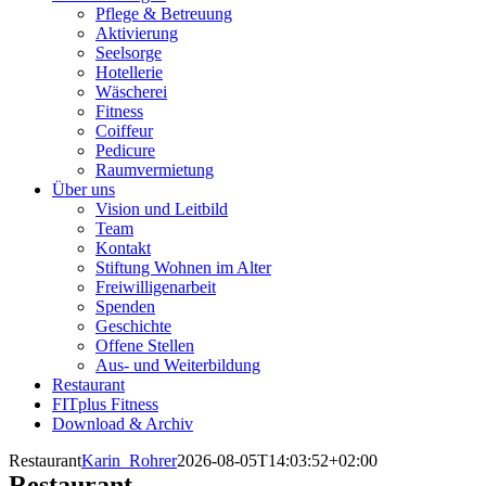
Pflege & Betreuung
Aktivierung
Seelsorge
Hotellerie
Wäscherei
Fitness
Coiffeur
Pedicure
Raumvermietung
Über uns
Vision und Leitbild
Team
Kontakt
Stiftung Wohnen im Alter
Freiwilligenarbeit
Spenden
Geschichte
Offene Stellen
Aus- und Weiterbildung
Restaurant
FITplus Fitness
Download & Archiv
Restaurant
Karin_Rohrer
2026-08-05T14:03:52+02:00
Restaurant