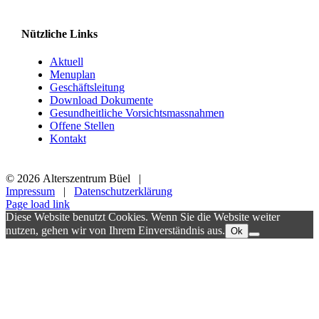
Nützliche Links
Aktuell
Menuplan
Geschäftsleitung
Download Dokumente
Gesundheitliche Vorsichtsmassnahmen
Offene Stellen
Kontakt
©
2026 Alterszentrum Büel |
Impressum
|
Datenschutzerklärung
Page load link
Diese Website benutzt Cookies. Wenn Sie die Website weiter
nutzen, gehen wir von Ihrem Einverständnis aus.
Ok
Nach
oben