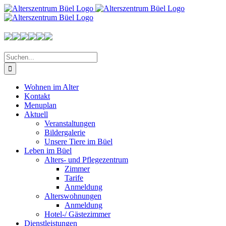
Zum
Inhalt
springen
Suche
nach:
Wohnen im Alter
Kontakt
Menuplan
Aktuell
Veranstaltungen
Bildergalerie
Unsere Tiere im Büel
Leben im Büel
Alters- und Pflegezentrum
Zimmer
Tarife
Anmeldung
Alterswohnungen
Anmeldung
Hotel-/ Gästezimmer
Dienstleistungen