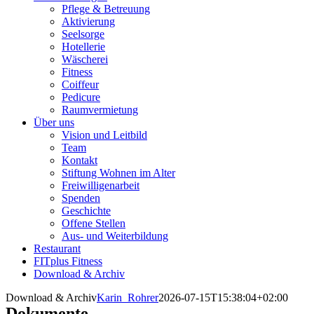
Pflege & Betreuung
Aktivierung
Seelsorge
Hotellerie
Wäscherei
Fitness
Coiffeur
Pedicure
Raumvermietung
Über uns
Vision und Leitbild
Team
Kontakt
Stiftung Wohnen im Alter
Freiwilligenarbeit
Spenden
Geschichte
Offene Stellen
Aus- und Weiterbildung
Restaurant
FITplus Fitness
Download & Archiv
Download & Archiv
Karin_Rohrer
2026-07-15T15:38:04+02:00
Dokumente