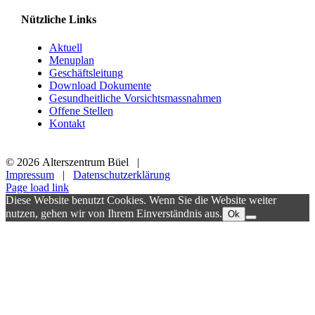
Nützliche Links
Aktuell
Menuplan
Geschäftsleitung
Download Dokumente
Gesundheitliche Vorsichtsmassnahmen
Offene Stellen
Kontakt
©
2026 Alterszentrum Büel |
Impressum
|
Datenschutzerklärung
Page load link
Diese Website benutzt Cookies. Wenn Sie die Website weiter
nutzen, gehen wir von Ihrem Einverständnis aus.
Ok
Nach
oben