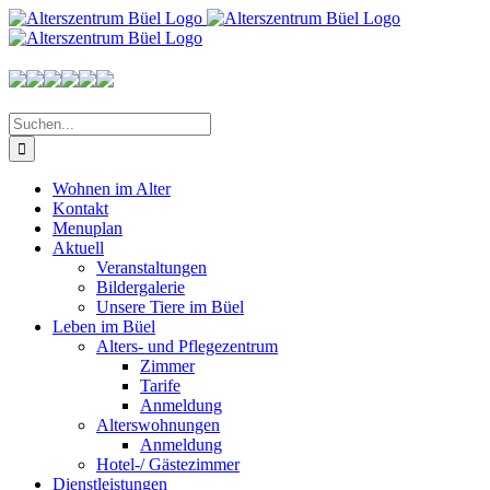
Zum
Inhalt
springen
Suche
nach:
Wohnen im Alter
Kontakt
Menuplan
Aktuell
Veranstaltungen
Bildergalerie
Unsere Tiere im Büel
Leben im Büel
Alters- und Pflegezentrum
Zimmer
Tarife
Anmeldung
Alterswohnungen
Anmeldung
Hotel-/ Gästezimmer
Dienstleistungen